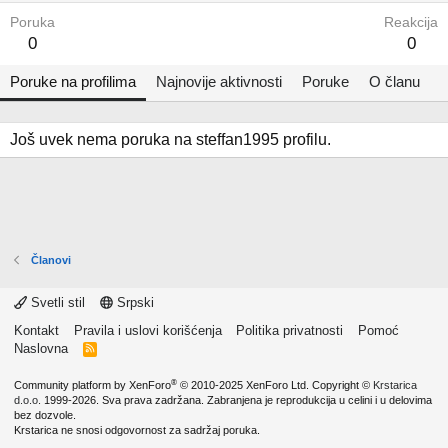
Poruka
Reakcija
0
0
Poruke na profilima
Najnovije aktivnosti
Poruke
O članu
Još uvek nema poruka na steffan1995 profilu.
Članovi
Svetli stil
Srpski
Kontakt
Pravila i uslovi korišćenja
Politika privatnosti
Pomoć
Naslovna
R
S
S
®
Community platform by XenForo
© 2010-2025 XenForo Ltd.
Copyright ©
Krstarica
d.o.o.
1999-2026. Sva prava zadržana. Zabranjena je reprodukcija u celini i u delovima
bez dozvole.
Krstarica ne snosi odgovornost za sadržaj poruka.