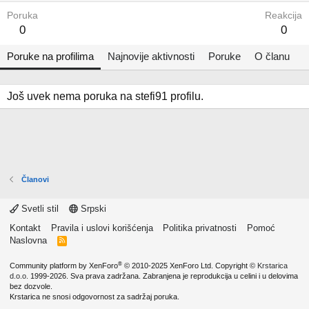
Poruka
Reakcija
0
0
Poruke na profilima
Najnovije aktivnosti
Poruke
O članu
Još uvek nema poruka na stefi91 profilu.
Članovi
Svetli stil
Srpski
Kontakt
Pravila i uslovi korišćenja
Politika privatnosti
Pomoć
Naslovna
R
S
S
®
Community platform by XenForo
© 2010-2025 XenForo Ltd.
Copyright ©
Krstarica
d.o.o.
1999-2026. Sva prava zadržana. Zabranjena je reprodukcija u celini i u delovima
bez dozvole.
Krstarica ne snosi odgovornost za sadržaj poruka.