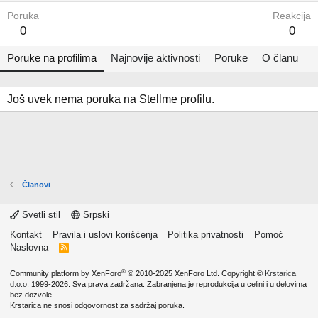
Poruka
Reakcija
0
0
Poruke na profilima
Najnovije aktivnosti
Poruke
O članu
Još uvek nema poruka na Stellme profilu.
Članovi
Svetli stil
Srpski
Kontakt
Pravila i uslovi korišćenja
Politika privatnosti
Pomoć
Naslovna
R
S
S
®
Community platform by XenForo
© 2010-2025 XenForo Ltd.
Copyright ©
Krstarica
d.o.o.
1999-2026. Sva prava zadržana. Zabranjena je reprodukcija u celini i u delovima
bez dozvole.
Krstarica ne snosi odgovornost za sadržaj poruka.