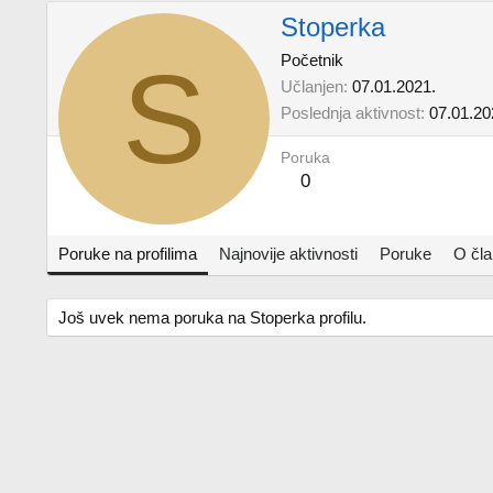
Stoperka
S
Početnik
Učlanjen
07.01.2021.
Poslednja aktivnost
07.01.20
Poruka
0
Poruke na profilima
Najnovije aktivnosti
Poruke
O čl
Još uvek nema poruka na Stoperka profilu.