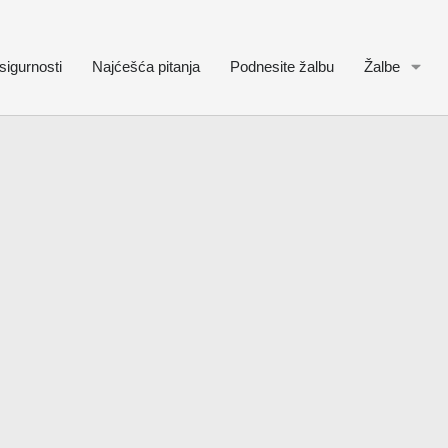
sigurnosti
Najćešća pitanja
Podnesite žalbu
Žalbe