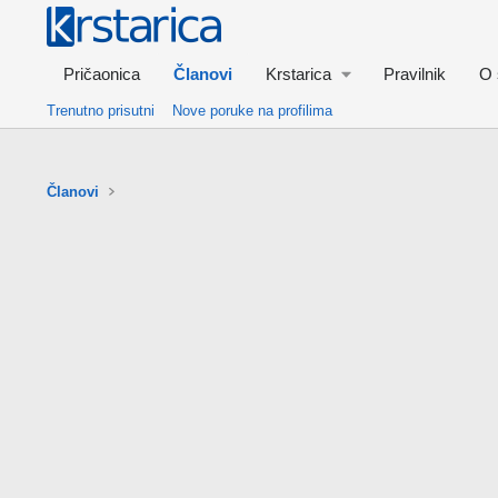
Pričaonica
Članovi
Krstarica
Pravilnik
O 
Trenutno prisutni
Nove poruke na profilima
Članovi