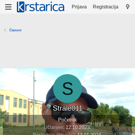
Prijava
Registracija
Članovi
S
Strale011
Početnik
Učlanjen
12.10.2023.
Poslednja aktivnost
13.01.2024.