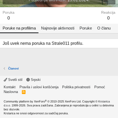
Poruka
Reakcija
0
0
Poruke na profilima
Najnovije aktivnosti
Poruke
O članu
Još uvek nema poruka na Strale011 profilu.
Članovi
Svetli stil
Srpski
Kontakt
Pravila i uslovi korišćenja
Politika privatnosti
Pomoć
Naslovna
R
S
S
®
Community platform by XenForo
© 2010-2025 XenForo Ltd.
Copyright ©
Krstarica
d.o.o.
1999-2026. Sva prava zadržana. Zabranjena je reprodukcija u celini i u delovima
bez dozvole.
Krstarica ne snosi odgovornost za sadržaj poruka.