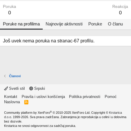
Poruka
Reakcija
0
0
Poruke na profilima
Najnovije aktivnosti
Poruke
O članu
Još uvek nema poruka na stranac-67 profilu.
Članovi
Svetli stil
Srpski
Kontakt
Pravila i uslovi korišćenja
Politika privatnosti
Pomoć
Naslovna
R
S
S
®
Community platform by XenForo
© 2010-2025 XenForo Ltd.
Copyright ©
Krstarica
d.o.o.
1999-2026. Sva prava zadržana. Zabranjena je reprodukcija u celini i u delovima
bez dozvole.
Krstarica ne snosi odgovornost za sadržaj poruka.