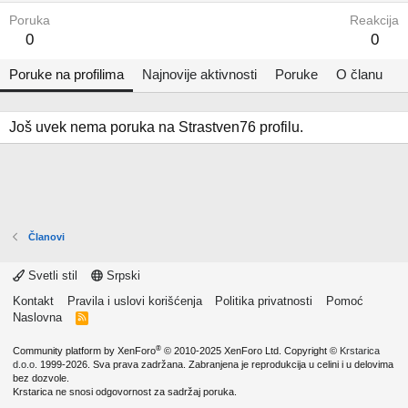
Poruka
Reakcija
0
0
Poruke na profilima
Najnovije aktivnosti
Poruke
O članu
Još uvek nema poruka na Strastven76 profilu.
Članovi
Svetli stil
Srpski
Kontakt
Pravila i uslovi korišćenja
Politika privatnosti
Pomoć
Naslovna
R
S
S
®
Community platform by XenForo
© 2010-2025 XenForo Ltd.
Copyright ©
Krstarica
d.o.o.
1999-2026. Sva prava zadržana. Zabranjena je reprodukcija u celini i u delovima
bez dozvole.
Krstarica ne snosi odgovornost za sadržaj poruka.