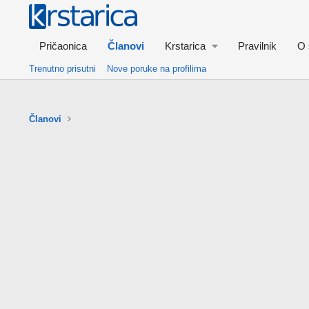
Pričaonica
Članovi
Krstarica
Pravilnik
O 
Trenutno prisutni
Nove poruke na profilima
Članovi