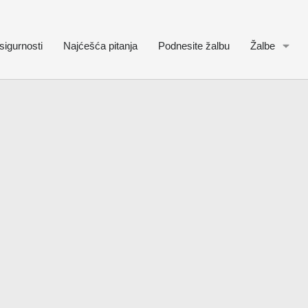
sigurnosti
Najćešća pitanja
Podnesite žalbu
Žalbe