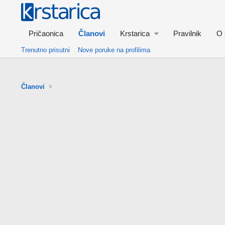
Pričaonica
Članovi
Krstarica
Pravilnik
O 
Trenutno prisutni
Nove poruke na profilima
Članovi