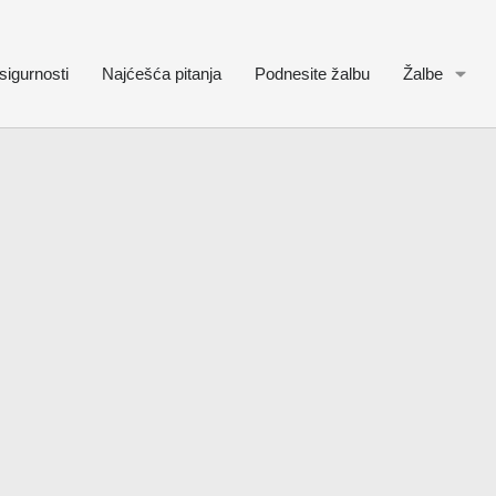
sigurnosti
Najćešća pitanja
Podnesite žalbu
Žalbe