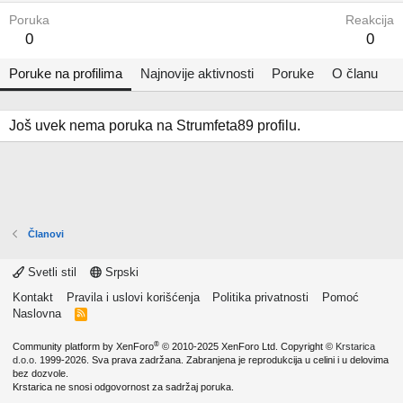
Poruka
Reakcija
0
0
Poruke na profilima
Najnovije aktivnosti
Poruke
O članu
Još uvek nema poruka na Strumfeta89 profilu.
Članovi
Svetli stil
Srpski
Kontakt
Pravila i uslovi korišćenja
Politika privatnosti
Pomoć
Naslovna
R
S
S
®
Community platform by XenForo
© 2010-2025 XenForo Ltd.
Copyright ©
Krstarica
d.o.o.
1999-2026. Sva prava zadržana. Zabranjena je reprodukcija u celini i u delovima
bez dozvole.
Krstarica ne snosi odgovornost za sadržaj poruka.