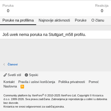
Poruka
Reakcija
0
0
Poruke na profilima
Najnovije aktivnosti
Poruke
O članu
Još uvek nema poruka na Stuttgart_m58 profilu.
Članovi
Svetli stil
Srpski
Kontakt
Pravila i uslovi korišćenja
Politika privatnosti
Pomoć
Naslovna
R
S
S
®
Community platform by XenForo
© 2010-2025 XenForo Ltd.
Copyright ©
Krstarica
d.o.o.
1999-2026. Sva prava zadržana. Zabranjena je reprodukcija u celini i u delovima
bez dozvole.
Krstarica ne snosi odgovornost za sadržaj poruka.