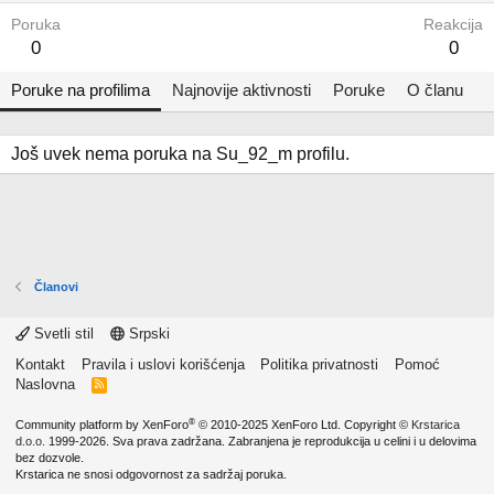
Poruka
Reakcija
0
0
Poruke na profilima
Najnovije aktivnosti
Poruke
O članu
Još uvek nema poruka na Su_92_m profilu.
Članovi
Svetli stil
Srpski
Kontakt
Pravila i uslovi korišćenja
Politika privatnosti
Pomoć
Naslovna
R
S
S
®
Community platform by XenForo
© 2010-2025 XenForo Ltd.
Copyright ©
Krstarica
d.o.o.
1999-2026. Sva prava zadržana. Zabranjena je reprodukcija u celini i u delovima
bez dozvole.
Krstarica ne snosi odgovornost za sadržaj poruka.