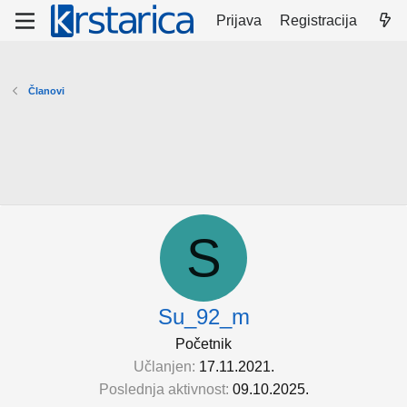
Prijava
Registracija
Članovi
S
Su_92_m
Početnik
Učlanjen
17.11.2021.
Poslednja aktivnost
09.10.2025.