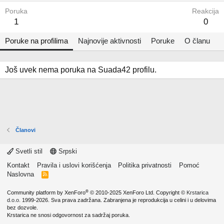
Poruka
Reakcija
1
0
Poruke na profilima
Najnovije aktivnosti
Poruke
O članu
Još uvek nema poruka na Suada42 profilu.
Članovi
Svetli stil
Srpski
Kontakt
Pravila i uslovi korišćenja
Politika privatnosti
Pomoć
Naslovna
R
S
S
®
Community platform by XenForo
© 2010-2025 XenForo Ltd.
Copyright ©
Krstarica
d.o.o.
1999-2026. Sva prava zadržana. Zabranjena je reprodukcija u celini i u delovima
bez dozvole.
Krstarica ne snosi odgovornost za sadržaj poruka.