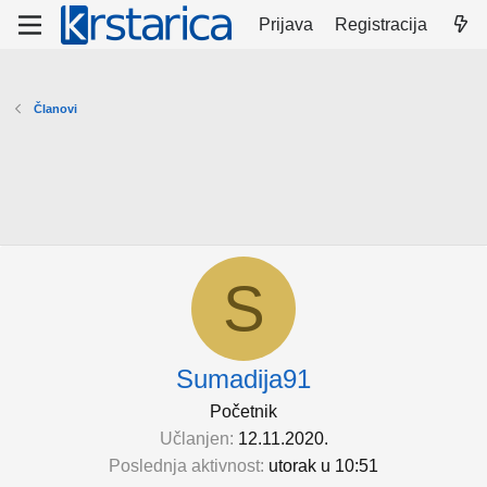
Prijava
Registracija
Članovi
S
Sumadija91
Početnik
Učlanjen
12.11.2020.
Poslednja aktivnost
utorak u 10:51