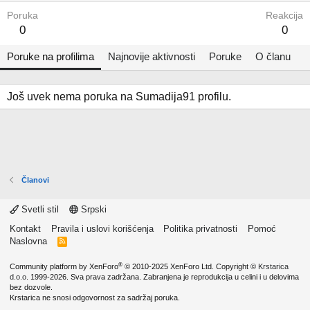
Poruka
Reakcija
0
0
Poruke na profilima
Najnovije aktivnosti
Poruke
O članu
Još uvek nema poruka na Sumadija91 profilu.
Članovi
Svetli stil
Srpski
Kontakt
Pravila i uslovi korišćenja
Politika privatnosti
Pomoć
Naslovna
R
S
S
®
Community platform by XenForo
© 2010-2025 XenForo Ltd.
Copyright ©
Krstarica
d.o.o.
1999-2026. Sva prava zadržana. Zabranjena je reprodukcija u celini i u delovima
bez dozvole.
Krstarica ne snosi odgovornost za sadržaj poruka.