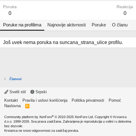
Poruka
Reakcija
0
0
Poruke na profilima
Najnovije aktivnosti
Poruke
O članu
Još uvek nema poruka na suncana_strana_ulice profilu.
Članovi
Svetli stil
Srpski
Kontakt
Pravila i uslovi korišćenja
Politika privatnosti
Pomoć
Naslovna
R
S
S
®
Community platform by XenForo
© 2010-2025 XenForo Ltd.
Copyright ©
Krstarica
d.o.o.
1999-2026. Sva prava zadržana. Zabranjena je reprodukcija u celini i u delovima
bez dozvole.
Krstarica ne snosi odgovornost za sadržaj poruka.