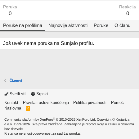
Poruka
Reakcija
0
0
Poruke na profilima
Najnovije aktivnosti
Poruke
O članu
Još uvek nema poruka na Sunjalo profilu.
Članovi
Svetli stil
Srpski
Kontakt
Pravila i uslovi korišćenja
Politika privatnosti
Pomoć
Naslovna
R
S
S
®
Community platform by XenForo
© 2010-2025 XenForo Ltd.
Copyright ©
Krstarica
d.o.o.
1999-2026. Sva prava zadržana. Zabranjena je reprodukcija u celini i u delovima
bez dozvole.
Krstarica ne snosi odgovornost za sadržaj poruka.