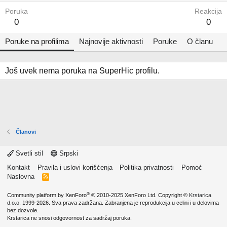
Poruka
Reakcija
0
0
Poruke na profilima
Najnovije aktivnosti
Poruke
O članu
Još uvek nema poruka na SuperHic profilu.
Članovi
Svetli stil
Srpski
Kontakt
Pravila i uslovi korišćenja
Politika privatnosti
Pomoć
Naslovna
R
S
S
®
Community platform by XenForo
© 2010-2025 XenForo Ltd.
Copyright ©
Krstarica
d.o.o.
1999-2026. Sva prava zadržana. Zabranjena je reprodukcija u celini i u delovima
bez dozvole.
Krstarica ne snosi odgovornost za sadržaj poruka.