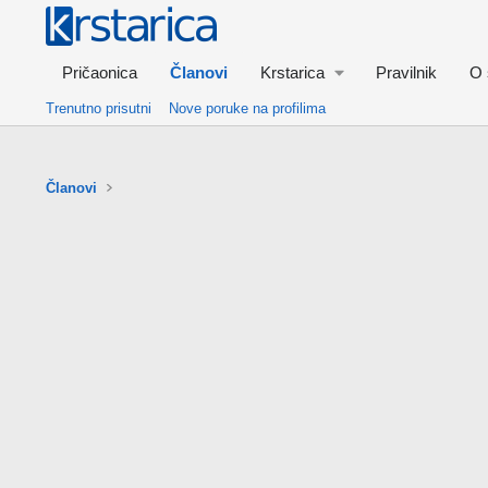
Pričaonica
Članovi
Krstarica
Pravilnik
O 
Trenutno prisutni
Nove poruke na profilima
Članovi