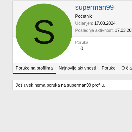
superman99
S
Početnik
Učlanjen
17.03.2024.
Poslednja aktivnost
17.03.20
Poruka
0
Poruke na profilima
Najnovije aktivnosti
Poruke
O čl
Još uvek nema poruka na superman99 profilu.