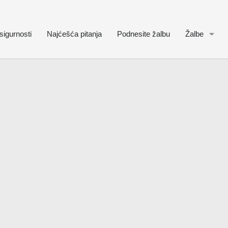
sigurnosti
Najćešća pitanja
Podnesite žalbu
Žalbe