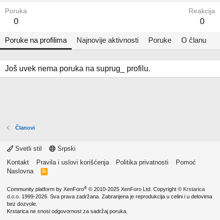
Poruka
Reakcija
0
0
Poruke na profilima
Najnovije aktivnosti
Poruke
O članu
Još uvek nema poruka na suprug_ profilu.
Članovi
Svetli stil
Srpski
Kontakt
Pravila i uslovi korišćenja
Politika privatnosti
Pomoć
Naslovna
R
S
S
®
Community platform by XenForo
© 2010-2025 XenForo Ltd.
Copyright ©
Krstarica
d.o.o.
1999-2026. Sva prava zadržana. Zabranjena je reprodukcija u celini i u delovima
bez dozvole.
Krstarica ne snosi odgovornost za sadržaj poruka.