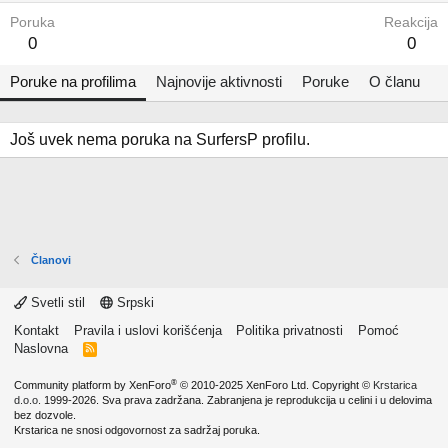
Poruka
Reakcija
0
0
Poruke na profilima
Najnovije aktivnosti
Poruke
O članu
Još uvek nema poruka na SurfersP profilu.
Članovi
Svetli stil
Srpski
Kontakt
Pravila i uslovi korišćenja
Politika privatnosti
Pomoć
Naslovna
R
S
S
®
Community platform by XenForo
© 2010-2025 XenForo Ltd.
Copyright ©
Krstarica
d.o.o.
1999-2026. Sva prava zadržana. Zabranjena je reprodukcija u celini i u delovima
bez dozvole.
Krstarica ne snosi odgovornost za sadržaj poruka.