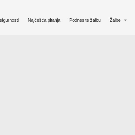
sigurnosti
Najćešća pitanja
Podnesite žalbu
Žalbe