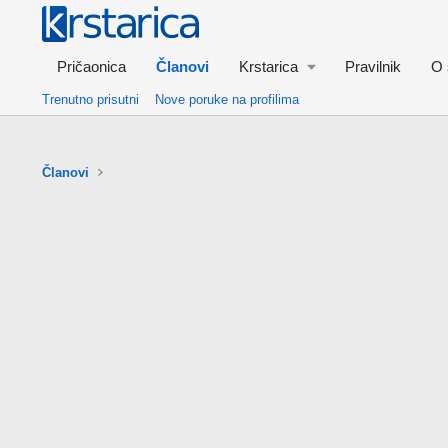
Pričaonica
Članovi
Krstarica
Pravilnik
O 
Trenutno prisutni
Nove poruke na profilima
Članovi