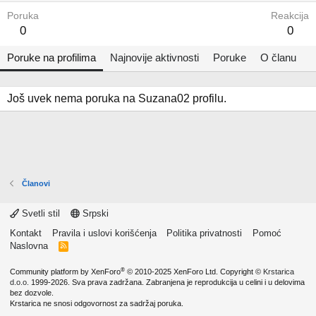
Poruka
Reakcija
0
0
Poruke na profilima
Najnovije aktivnosti
Poruke
O članu
Još uvek nema poruka na Suzana02 profilu.
Članovi
Svetli stil
Srpski
Kontakt
Pravila i uslovi korišćenja
Politika privatnosti
Pomoć
Naslovna
R
S
S
®
Community platform by XenForo
© 2010-2025 XenForo Ltd.
Copyright ©
Krstarica
d.o.o.
1999-2026. Sva prava zadržana. Zabranjena je reprodukcija u celini i u delovima
bez dozvole.
Krstarica ne snosi odgovornost za sadržaj poruka.