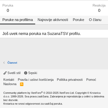
Poruka
Reakcija
0
0
Poruke na profilima
Najnovije aktivnosti
Poruke
O članu
Još uvek nema poruka na SuzanaTSV profilu.
Članovi
Svetli stil
Srpski
Kontakt
Pravila i uslovi korišćenja
Politika privatnosti
Pomoć
Naslovna
R
S
S
®
Community platform by XenForo
© 2010-2025 XenForo Ltd.
Copyright ©
Krstarica
d.o.o.
1999-2026. Sva prava zadržana. Zabranjena je reprodukcija u celini i u delovima
bez dozvole.
Krstarica ne snosi odgovornost za sadržaj poruka.