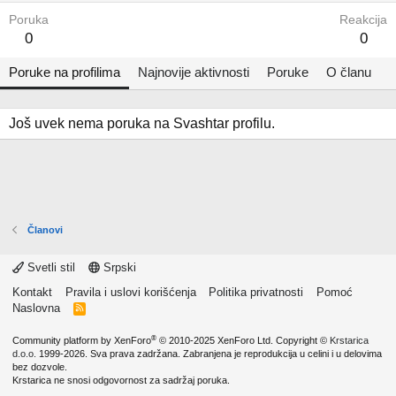
Poruka
Reakcija
0
0
Poruke na profilima
Najnovije aktivnosti
Poruke
O članu
Još uvek nema poruka na Svashtar profilu.
Članovi
Svetli stil
Srpski
Kontakt
Pravila i uslovi korišćenja
Politika privatnosti
Pomoć
Naslovna
R
S
S
®
Community platform by XenForo
© 2010-2025 XenForo Ltd.
Copyright ©
Krstarica
d.o.o.
1999-2026. Sva prava zadržana. Zabranjena je reprodukcija u celini i u delovima
bez dozvole.
Krstarica ne snosi odgovornost za sadržaj poruka.