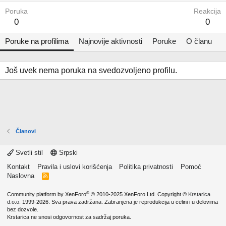
Poruka
Reakcija
0
0
Poruke na profilima
Najnovije aktivnosti
Poruke
O članu
Još uvek nema poruka na svedozvoljeno profilu.
Članovi
Svetli stil
Srpski
Kontakt
Pravila i uslovi korišćenja
Politika privatnosti
Pomoć
Naslovna
R
S
S
®
Community platform by XenForo
© 2010-2025 XenForo Ltd.
Copyright ©
Krstarica
d.o.o.
1999-2026. Sva prava zadržana. Zabranjena je reprodukcija u celini i u delovima
bez dozvole.
Krstarica ne snosi odgovornost za sadržaj poruka.