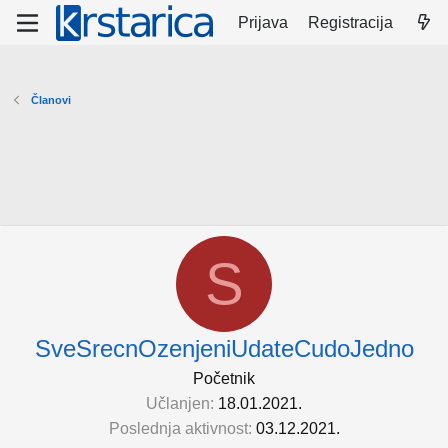
Prijava
Registracija
Članovi
S
SveSrecnOzenjeniUdateCudoJedno
Početnik
Učlanjen
18.01.2021.
Poslednja aktivnost
03.12.2021.