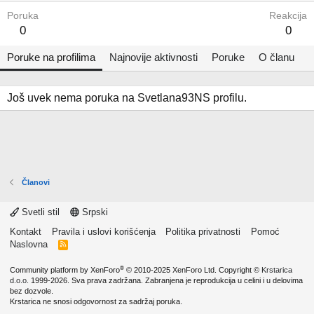
Poruka
Reakcija
0
0
Poruke na profilima
Najnovije aktivnosti
Poruke
O članu
Još uvek nema poruka na Svetlana93NS profilu.
Članovi
Svetli stil
Srpski
Kontakt
Pravila i uslovi korišćenja
Politika privatnosti
Pomoć
Naslovna
R
S
S
®
Community platform by XenForo
© 2010-2025 XenForo Ltd.
Copyright ©
Krstarica
d.o.o.
1999-2026. Sva prava zadržana. Zabranjena je reprodukcija u celini i u delovima
bez dozvole.
Krstarica ne snosi odgovornost za sadržaj poruka.