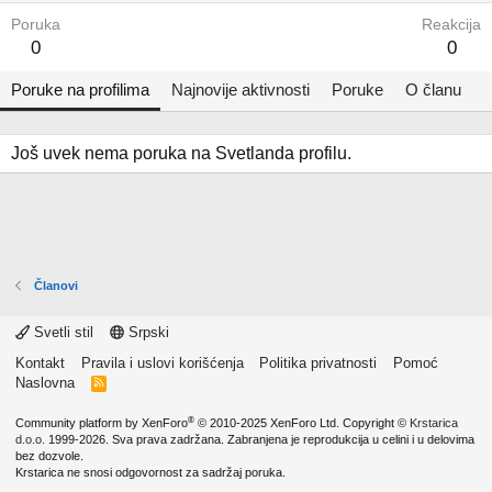
Poruka
Reakcija
0
0
Poruke na profilima
Najnovije aktivnosti
Poruke
O članu
Još uvek nema poruka na Svetlanda profilu.
Članovi
Svetli stil
Srpski
Kontakt
Pravila i uslovi korišćenja
Politika privatnosti
Pomoć
Naslovna
R
S
S
®
Community platform by XenForo
© 2010-2025 XenForo Ltd.
Copyright ©
Krstarica
d.o.o.
1999-2026. Sva prava zadržana. Zabranjena je reprodukcija u celini i u delovima
bez dozvole.
Krstarica ne snosi odgovornost za sadržaj poruka.