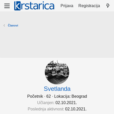
Prijava
Registracija
Članovi
Svetlanda
Početnik
·
62
·
Lokacija:
Beograd
Učlanjen
02.10.2021.
Poslednja aktivnost
02.10.2021.