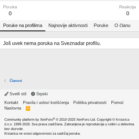
Poruka
Reakcija
0
0
Poruke na profilima
Najnovije aktivnosti
Poruke
O članu
Još uvek nema poruka na Sveznadar profilu.
Članovi
Svetli stil
Srpski
Kontakt
Pravila i uslovi korišćenja
Politika privatnosti
Pomoć
Naslovna
R
S
S
®
Community platform by XenForo
© 2010-2025 XenForo Ltd.
Copyright ©
Krstarica
d.o.o.
1999-2026. Sva prava zadržana. Zabranjena je reprodukcija u celini i u delovima
bez dozvole.
Krstarica ne snosi odgovornost za sadržaj poruka.