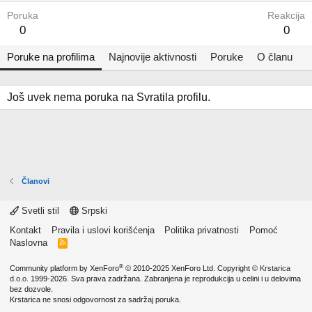
Poruka
Reakcija
0
0
Poruke na profilima
Najnovije aktivnosti
Poruke
O članu
Još uvek nema poruka na Svratila profilu.
Članovi
Svetli stil
Srpski
Kontakt
Pravila i uslovi korišćenja
Politika privatnosti
Pomoć
Naslovna
R
S
S
®
Community platform by XenForo
© 2010-2025 XenForo Ltd.
Copyright ©
Krstarica
d.o.o.
1999-2026. Sva prava zadržana. Zabranjena je reprodukcija u celini i u delovima
bez dozvole.
Krstarica ne snosi odgovornost za sadržaj poruka.