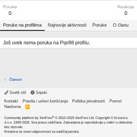
Poruka
Reakcija
0
0
Poruke na profilima
Najnovije aktivnosti
Poruke
O članu
Još uvek nema poruka na Pipi98 profilu.
Članovi
Svetli stil
Srpski
Kontakt
Pravila i uslovi korišćenja
Politika privatnosti
Pomoć
Naslovna
R
S
S
®
Community platform by XenForo
© 2010-2025 XenForo Ltd.
Copyright ©
Krstarica
d.o.o.
1999-2026. Sva prava zadržana. Zabranjena je reprodukcija u celini i u delovima
bez dozvole.
Krstarica ne snosi odgovornost za sadržaj poruka.