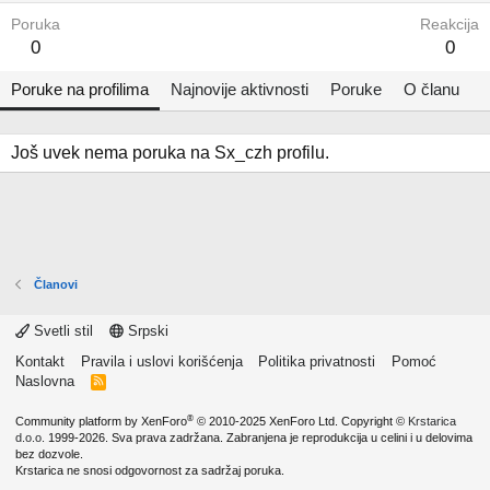
Poruka
Reakcija
0
0
Poruke na profilima
Najnovije aktivnosti
Poruke
O članu
Još uvek nema poruka na Sx_czh profilu.
Članovi
Svetli stil
Srpski
Kontakt
Pravila i uslovi korišćenja
Politika privatnosti
Pomoć
Naslovna
R
S
S
®
Community platform by XenForo
© 2010-2025 XenForo Ltd.
Copyright ©
Krstarica
d.o.o.
1999-2026. Sva prava zadržana. Zabranjena je reprodukcija u celini i u delovima
bez dozvole.
Krstarica ne snosi odgovornost za sadržaj poruka.