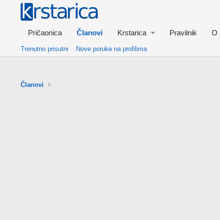
Pričaonica
Članovi
Krstarica
Pravilnik
O 
Trenutno prisutni
Nove poruke na profilima
Članovi