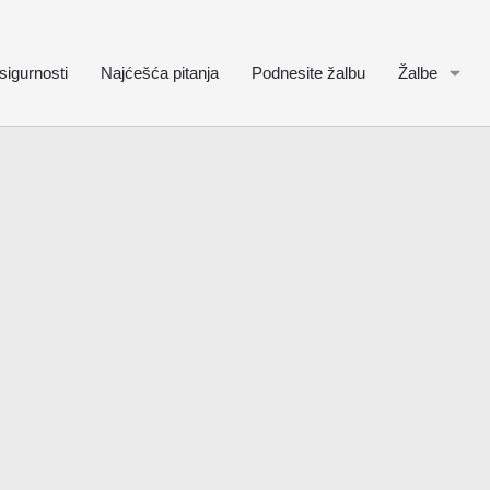
sigurnosti
Najćešća pitanja
Podnesite žalbu
Žalbe