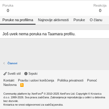
Poruka
Reakcija
0
0
Poruke na profilima
Najnovije aktivnosti
Poruke
O članu
Još uvek nema poruka na Taamara profilu.
Članovi
Svetli stil
Srpski
Kontakt
Pravila i uslovi korišćenja
Politika privatnosti
Pomoć
Naslovna
R
S
S
®
Community platform by XenForo
© 2010-2025 XenForo Ltd.
Copyright ©
Krstarica
d.o.o.
1999-2026. Sva prava zadržana. Zabranjena je reprodukcija u celini i u delovima
bez dozvole.
Krstarica ne snosi odgovornost za sadržaj poruka.