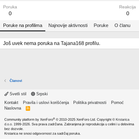
Poruka
Reakcija
0
0
Poruke na profilima
Najnovije aktivnosti
Poruke
O članu
Još uvek nema poruka na Tajana168 profilu.
Članovi
Svetli stil
Srpski
Kontakt
Pravila i uslovi korišćenja
Politika privatnosti
Pomoć
Naslovna
R
S
S
®
Community platform by XenForo
© 2010-2025 XenForo Ltd.
Copyright ©
Krstarica
d.o.o.
1999-2026. Sva prava zadržana. Zabranjena je reprodukcija u celini i u delovima
bez dozvole.
Krstarica ne snosi odgovornost za sadržaj poruka.