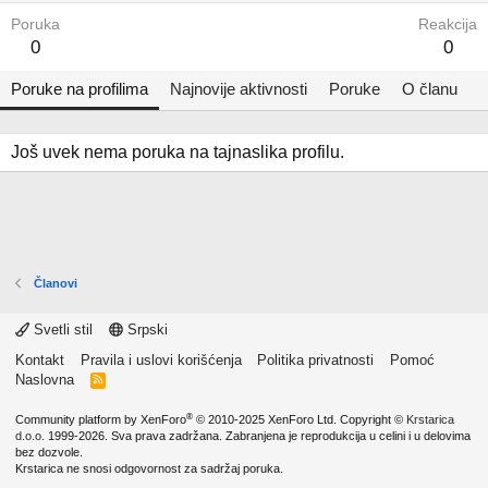
Poruka
Reakcija
0
0
Poruke na profilima
Najnovije aktivnosti
Poruke
O članu
Još uvek nema poruka na tajnaslika profilu.
Članovi
Svetli stil
Srpski
Kontakt
Pravila i uslovi korišćenja
Politika privatnosti
Pomoć
Naslovna
R
S
S
®
Community platform by XenForo
© 2010-2025 XenForo Ltd.
Copyright ©
Krstarica
d.o.o.
1999-2026. Sva prava zadržana. Zabranjena je reprodukcija u celini i u delovima
bez dozvole.
Krstarica ne snosi odgovornost za sadržaj poruka.