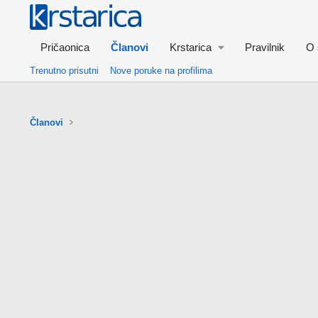
Pričaonica
Članovi
Krstarica
Pravilnik
O 
Trenutno prisutni
Nove poruke na profilima
Članovi