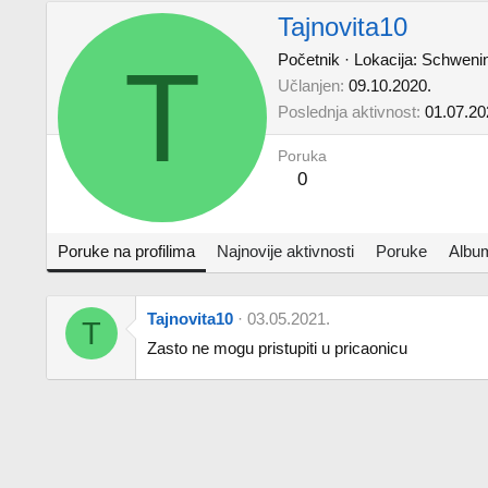
Tajnovita10
T
Početnik
·
Lokacija:
Schweni
Učlanjen
09.10.2020.
Poslednja aktivnost
01.07.20
Poruka
0
Poruke na profilima
Najnovije aktivnosti
Poruke
Albu
Tajnovita10
03.05.2021.
T
Zasto ne mogu pristupiti u pricaonicu