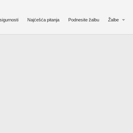
sigurnosti
Najćešća pitanja
Podnesite žalbu
Žalbe