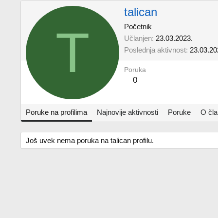
talican
T
Početnik
Učlanjen
23.03.2023.
Poslednja aktivnost
23.03.20
Poruka
0
Poruke na profilima
Najnovije aktivnosti
Poruke
O čl
Još uvek nema poruka na talican profilu.