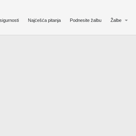
sigurnosti
Najćešća pitanja
Podnesite žalbu
Žalbe