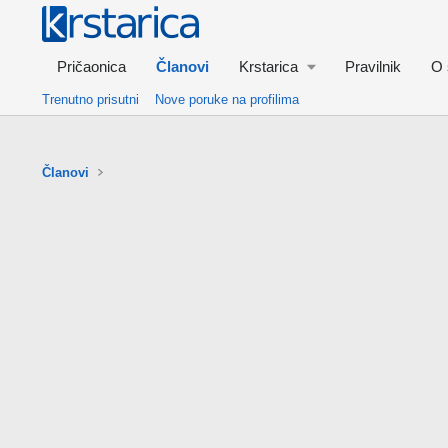
Pričaonica
Članovi
Krstarica
Pravilnik
O 
Trenutno prisutni
Nove poruke na profilima
Članovi