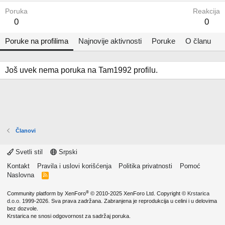
Poruka
Reakcija
0
0
Poruke na profilima
Najnovije aktivnosti
Poruke
O članu
Još uvek nema poruka na Tam1992 profilu.
Članovi
Svetli stil
Srpski
Kontakt
Pravila i uslovi korišćenja
Politika privatnosti
Pomoć
Naslovna
R
S
S
®
Community platform by XenForo
© 2010-2025 XenForo Ltd.
Copyright ©
Krstarica
d.o.o.
1999-2026. Sva prava zadržana. Zabranjena je reprodukcija u celini i u delovima
bez dozvole.
Krstarica ne snosi odgovornost za sadržaj poruka.