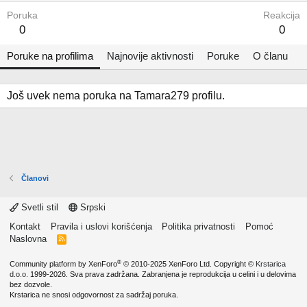
Poruka
Reakcija
0
0
Poruke na profilima
Najnovije aktivnosti
Poruke
O članu
Još uvek nema poruka na Tamara279 profilu.
Članovi
Svetli stil
Srpski
Kontakt
Pravila i uslovi korišćenja
Politika privatnosti
Pomoć
Naslovna
R
S
S
®
Community platform by XenForo
© 2010-2025 XenForo Ltd.
Copyright ©
Krstarica
d.o.o.
1999-2026. Sva prava zadržana. Zabranjena je reprodukcija u celini i u delovima
bez dozvole.
Krstarica ne snosi odgovornost za sadržaj poruka.