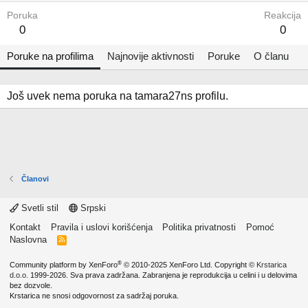
Poruka
Reakcija
0
0
Poruke na profilima
Najnovije aktivnosti
Poruke
O članu
Još uvek nema poruka na tamara27ns profilu.
Članovi
Svetli stil
Srpski
Kontakt
Pravila i uslovi korišćenja
Politika privatnosti
Pomoć
Naslovna
R
S
S
®
Community platform by XenForo
© 2010-2025 XenForo Ltd.
Copyright ©
Krstarica
d.o.o.
1999-2026. Sva prava zadržana. Zabranjena je reprodukcija u celini i u delovima
bez dozvole.
Krstarica ne snosi odgovornost za sadržaj poruka.