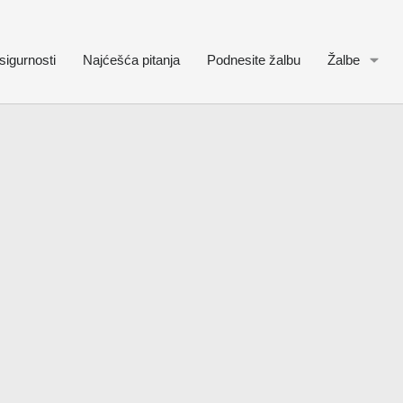
sigurnosti
Najćešća pitanja
Podnesite žalbu
Žalbe