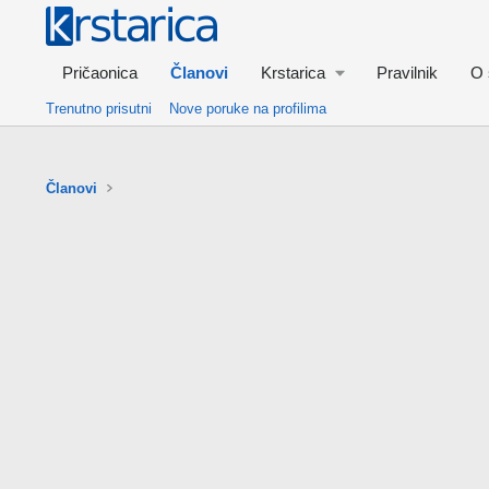
Pričaonica
Članovi
Krstarica
Pravilnik
O 
Trenutno prisutni
Nove poruke na profilima
Članovi