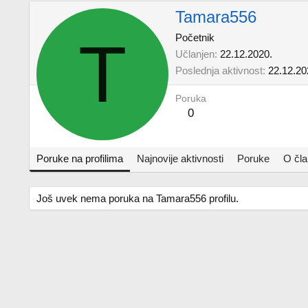
Tamara556
T
Početnik
Učlanjen
22.12.2020.
Poslednja aktivnost
22.12.20
Poruka
0
Poruke na profilima
Najnovije aktivnosti
Poruke
O čl
Još uvek nema poruka na Tamara556 profilu.