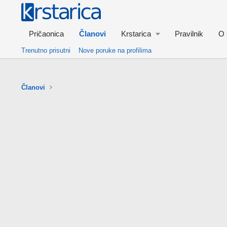
Pričaonica
Članovi
Krstarica
Pravilnik
O 
Trenutno prisutni
Nove poruke na profilima
Članovi