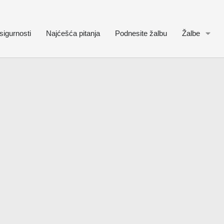
sigurnosti
Najćešća pitanja
Podnesite žalbu
Žalbe