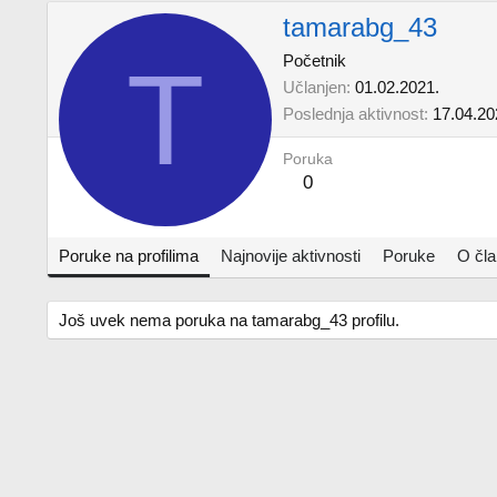
tamarabg_43
T
Početnik
Učlanjen
01.02.2021.
Poslednja aktivnost
17.04.20
Poruka
0
Poruke na profilima
Najnovije aktivnosti
Poruke
O čl
Još uvek nema poruka na tamarabg_43 profilu.