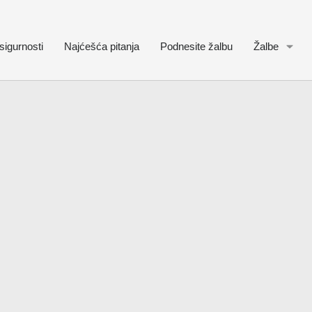
sigurnosti
Najćešća pitanja
Podnesite žalbu
Žalbe