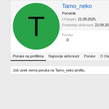
Tamo_neko
T
Početnik
Učlanjen
21.09.2025.
Poslednja aktivnost
22.09.20
Poruka
0
Poruke na profilima
Najnovije aktivnosti
Poruke
O čl
Još uvek nema poruka na Tamo_neko profilu.