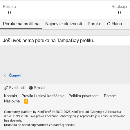
Poruka
Reakcija
0
0
Poruke na profilima
Najnovije aktivnosti
Poruke
O članu
Još uvek nema poruka na TampaBay profilu.
Članovi
Svetli stil
Srpski
Kontakt
Pravila i uslovi korišćenja
Politika privatnosti
Pomoć
Naslovna
R
S
S
®
Community platform by XenForo
© 2010-2025 XenForo Ltd.
Copyright ©
Krstarica
d.o.o.
1999-2026. Sva prava zadržana. Zabranjena je reprodukcija u celini i u delovima
bez dozvole.
Krstarica ne snosi odgovornost za sadržaj poruka.