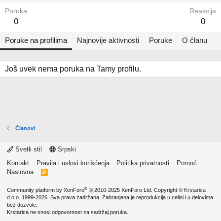
Poruka
Reakcija
0
0
Poruke na profilima
Najnovije aktivnosti
Poruke
O članu
Još uvek nema poruka na Tamy profilu.
Članovi
Svetli stil
Srpski
Kontakt
Pravila i uslovi korišćenja
Politika privatnosti
Pomoć
Naslovna
R
S
S
®
Community platform by XenForo
© 2010-2025 XenForo Ltd.
Copyright ©
Krstarica
d.o.o.
1999-2026. Sva prava zadržana. Zabranjena je reprodukcija u celini i u delovima
bez dozvole.
Krstarica ne snosi odgovornost za sadržaj poruka.