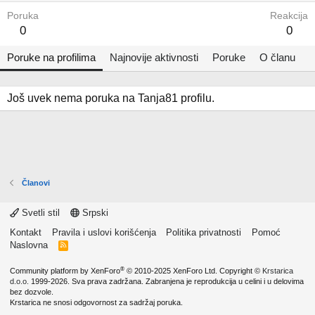
Poruka
Reakcija
0
0
Poruke na profilima
Najnovije aktivnosti
Poruke
O članu
Još uvek nema poruka na Tanja81 profilu.
Članovi
Svetli stil
Srpski
Kontakt
Pravila i uslovi korišćenja
Politika privatnosti
Pomoć
Naslovna
R
S
S
®
Community platform by XenForo
© 2010-2025 XenForo Ltd.
Copyright ©
Krstarica
d.o.o.
1999-2026. Sva prava zadržana. Zabranjena je reprodukcija u celini i u delovima
bez dozvole.
Krstarica ne snosi odgovornost za sadržaj poruka.