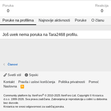
Poruka
Reakcija
0
0
Poruke na profilima
Najnovije aktivnosti
Poruke
O članu
Još uvek nema poruka na Tara2468 profilu.
Članovi
Svetli stil
Srpski
Kontakt
Pravila i uslovi korišćenja
Politika privatnosti
Pomoć
Naslovna
R
S
S
®
Community platform by XenForo
© 2010-2025 XenForo Ltd.
Copyright ©
Krstarica
d.o.o.
1999-2026. Sva prava zadržana. Zabranjena je reprodukcija u celini i u delovima
bez dozvole.
Krstarica ne snosi odgovornost za sadržaj poruka.