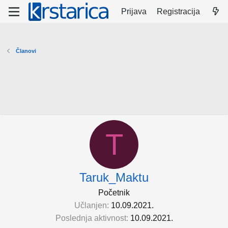
Prijava
Registracija
Članovi
T
Taruk_Maktu
Početnik
Učlanjen
10.09.2021.
Poslednja aktivnost
10.09.2021.