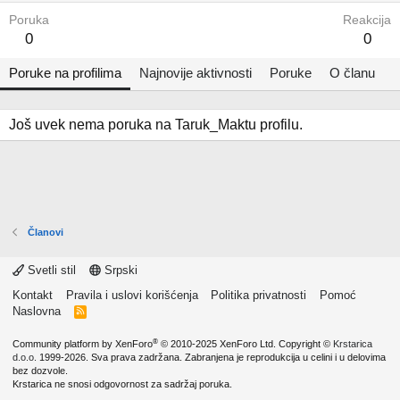
Poruka
Reakcija
0
0
Poruke na profilima
Najnovije aktivnosti
Poruke
O članu
Još uvek nema poruka na Taruk_Maktu profilu.
Članovi
Svetli stil
Srpski
Kontakt
Pravila i uslovi korišćenja
Politika privatnosti
Pomoć
Naslovna
R
S
S
®
Community platform by XenForo
© 2010-2025 XenForo Ltd.
Copyright ©
Krstarica
d.o.o.
1999-2026. Sva prava zadržana. Zabranjena je reprodukcija u celini i u delovima
bez dozvole.
Krstarica ne snosi odgovornost za sadržaj poruka.