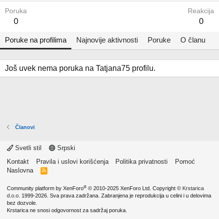
Poruka
Reakcija
0
0
Poruke na profilima
Najnovije aktivnosti
Poruke
O članu
Još uvek nema poruka na Tatjana75 profilu.
Članovi
Svetli stil
Srpski
Kontakt
Pravila i uslovi korišćenja
Politika privatnosti
Pomoć
Naslovna
R
S
S
®
Community platform by XenForo
© 2010-2025 XenForo Ltd.
Copyright ©
Krstarica
d.o.o.
1999-2026. Sva prava zadržana. Zabranjena je reprodukcija u celini i u delovima
bez dozvole.
Krstarica ne snosi odgovornost za sadržaj poruka.